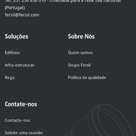
Tel:
351 256 856 010 - Chamada para a rede fixa nacional
(Portugal)
fersil@fersil.com
Soluções
Sobre Nós
Edifícios
Quem somos
Infra-estruturas
Grupo Fersil
Rega
Política da qualidade
Contate-nos
Contacte-nos
Solicite uma reunião