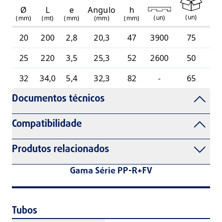
Ø
L
e
Angulo
h
(
un
)
(
un
)
(mm)
(mt)
(mm)
(mm)
(mm)
20
200
2,8
20,3
47
3900
75
15
25
220
3,5
25,3
52
2600
50
15
32
34,0
5,4
32,3
82
-
65
15
Documentos técnicos
Compatibilidade
Produtos relacionados
Gama Série PP-R+FV
Tubos