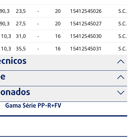
90,3
23,5
-
20
15412545026
S.C.
90,3
27,5
-
20
15412545027
S.C.
110,3
31,0
-
16
15412545030
S.C.
110,3
35,5
-
16
15412545031
S.C.
cnicos
de
ionados
Gama Série PP-R+FV