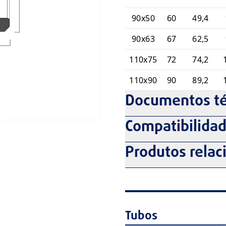
90x50
60
49,4
90x63
67
62,5
110x75
72
74,2
110x90
90
89,2
Documentos té
)
Compatibilida
Produtos relac
Tubos