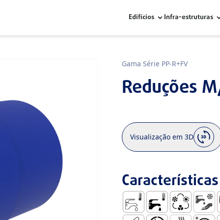
Edifícios
Infra-estruturas
Gama Série PP-R+FV
Reduções M/
Visualização em 3D
Características
AFS – Águas Frias Sanitári
AQS - Águas Quentes
AVAC - Aquec
Abaste
A