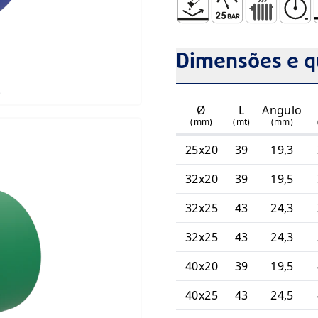
Não Sofre Corrosão (Resis
Pressão de Serviço 
Radiadores S
Resiste
R
Dimensões e q
)
Ø
L
Angulo
(mm)
(mt)
(mm)
25x20
39
19,3
32x20
39
19,5
32x25
43
24,3
32x25
43
24,3
40x20
39
19,5
40x25
43
24,5