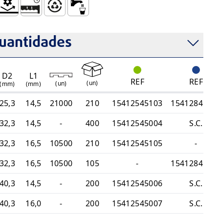
tente à Corrosão)
– 25 Bar
imples
nte a Altas Pressões
esistência Mecânica
Sistema Estanque e Duradouro
Totalmente Reciclável
Uso com Água para Consumo Humano, So
uantidades
D2
L1
REF
REF
(
un
)
(
un
)
(mm)
(mm)
25,3
14,5
21000
210
15412545103
1541284510
32,3
14,5
-
400
15412545004
S.C.
32,3
16,5
10500
210
15412545105
-
32,3
16,5
10500
105
-
1541284510
40,3
14,5
-
200
15412545006
S.C.
40,3
16,0
-
200
15412545007
S.C.