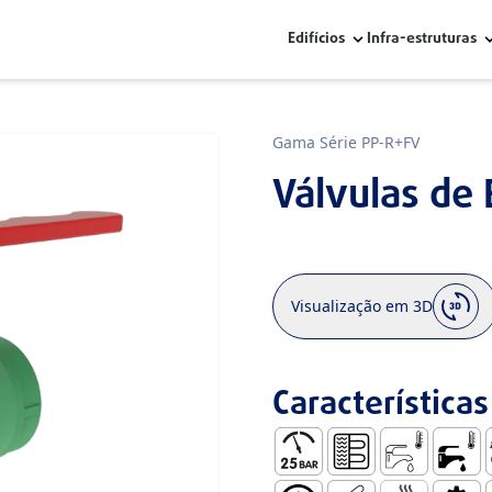
Edifícios
Infra-estruturas
Gama Série PP-R+FV
Válvulas de 
Visualização em 3D
Características
Pressão de Serviço – 25 Ba
Aquecimento por pi
AFS – Águas Fr
AQS - Á
A