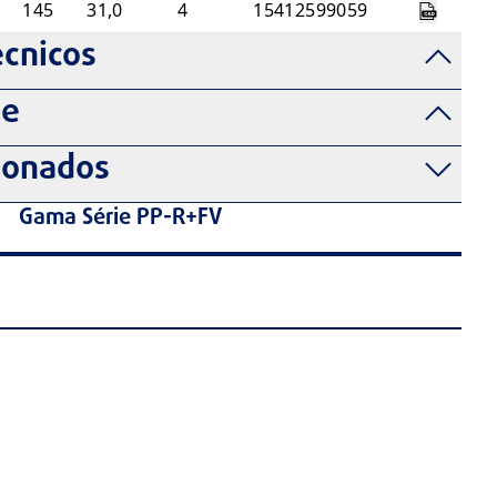
145
31,0
4
15412599059
cnicos
de
ionados
Gama Série PP-R+FV