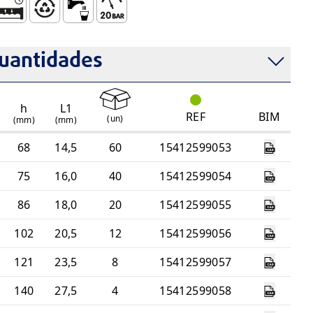
talação
(Resistente à Corrosão)
imples
ncia Mecânica
istema Estanque e Duradouro
Totalmente Reciclável
Uso com Água para Consumo Humano, Sob Pres
Pressão de Serviço – 20 Bar
uantidades
h
L1
REF
BIM
(
un
)
(mm)
(mm)
68
14,5
60
15412599053
75
16,0
40
15412599054
86
18,0
20
15412599055
102
20,5
12
15412599056
121
23,5
8
15412599057
140
27,5
4
15412599058