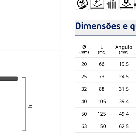
Fácil Manuseamento e Ins
Não Sofre Corrosão 
Radiadores S
Resistê
S
Dimensões e q
Ø
L
Angulo
(mm)
(mt)
(mm)
20
66
19,5
25
73
24,5
32
88
31,5
40
105
39,4
50
125
49,4
63
150
62,5