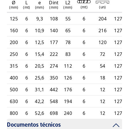
Ø
L
e
Dint
L2
R
(
mt
)
(
un
)
(mm)
(mt)
(mm)
(mm)
(mm)
125
6
9,3
108
55
6
204
12707
160
6
10,9
140
65
6
216
12707
200
6
12,5
177
78
6
120
12707
250
6
15,4
222
83
6
72
12707
315
6
20,5
274
112
6
54
12707
400
6
25,6
350
126
6
18
12707
500
6
31,1
442
176
6
12
12707
630
6
42,2
548
194
6
12
12707
800
6
52,6
698
240
6
12
12707
Documentos técnicos