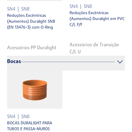
SN4
SN8
SN4
SN8
Reduções Excêntricas
Reduções Excêntricas
(Aumentos) Duralight em PVC
(Aumentos) Duralight SN8
C/L F/F
(EN 13476-3) com O-Ring
Acessórios de Transição
Acessórios PP Duralight
C/L U
Bocas
SN4
SN8
BOCAS DURALIGHT PARA
TUBOS E PASSA-MUROS