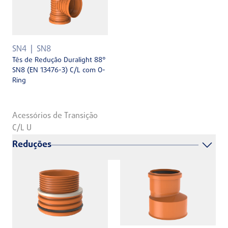
SN4
SN8
Tês de Redução Duralight 88°
SN8 (EN 13476-3) C/L com O-
Ring
Acessórios de Transição
C/L U
Reduções