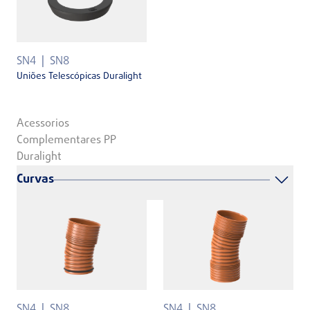
SN4
SN8
Uniões Telescópicas Duralight
Acessorios
Complementares PP
Duralight
Curvas
SN4
SN8
SN4
SN8