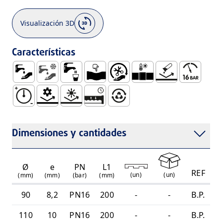
Visualización 3D
Características
Abastecimiento de Agua
Suministro de Agua Fría
Utilización con Agua para Consumo Human
Dúctil
Fácil Manejo e Instalación
Boquilla para Unión de 
Sin Corrosión
Presión Ma
Resistente a Altas Presiones
Resistência Mecânica
Resistente a Los Rayos UV
Sistema Estanco y Duradero
100% Reciclable
Dimensiones y cantidades
Ø
e
PN
L1
REF
(
un
)
(
un
)
(mm)
(mm)
(bar)
(mm)
90
8,2
PN16
200
-
-
B.P.
110
10
PN16
200
-
-
B.P.