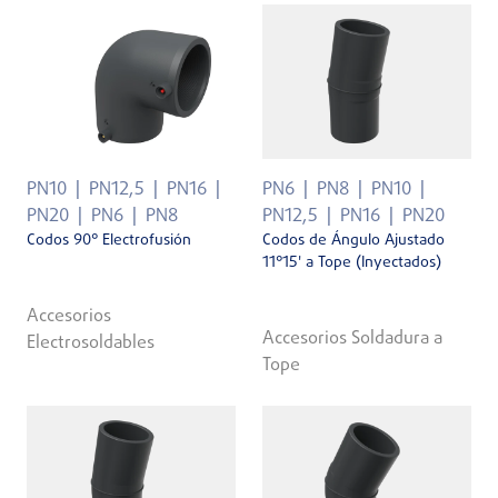
PN10
PN12,5
PN16
PN6
PN8
PN10
PN20
PN6
PN8
PN12,5
PN16
PN20
Codos 90° Electrofusión
Codos de Ángulo Ajustado
11°15' a Tope (Inyectados)
Accesorios
Accesorios Soldadura a
Electrosoldables
Tope