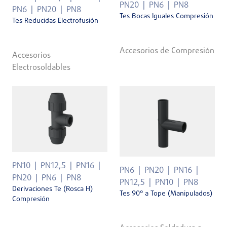
PN20
PN6
PN8
PN6
PN20
PN8
Tes Bocas Iguales Compresión
Tes Reducidas Electrofusión
Accesorios de Compresión
Accesorios
Electrosoldables
PN10
PN12,5
PN16
PN6
PN20
PN16
PN20
PN6
PN8
PN12,5
PN10
PN8
Derivaciones Te (Rosca H)
Tes 90° a Tope (Manipulados)
Compresión