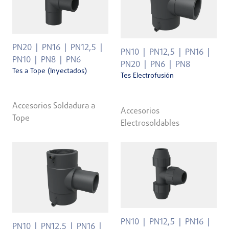
PN20
PN16
PN12,5
PN10
PN12,5
PN16
PN10
PN8
PN6
PN20
PN6
PN8
Tes a Tope (Inyectados)
Tes Electrofusión
Accesorios Soldadura a
Accesorios
Tope
Electrosoldables
PN10
PN12,5
PN16
PN10
PN12,5
PN16