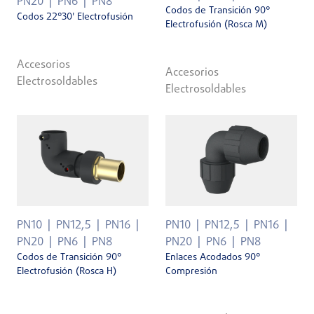
PN20
PN6
PN8
Codos de Transición 90°
Codos 22°30' Electrofusión
Electrofusión (Rosca M)
Accesorios
Accesorios
Electrosoldables
Electrosoldables
PN10
PN12,5
PN16
PN10
PN12,5
PN16
PN20
PN6
PN8
PN20
PN6
PN8
Codos de Transición 90°
Enlaces Acodados 90°
Electrofusión (Rosca H)
Compresión