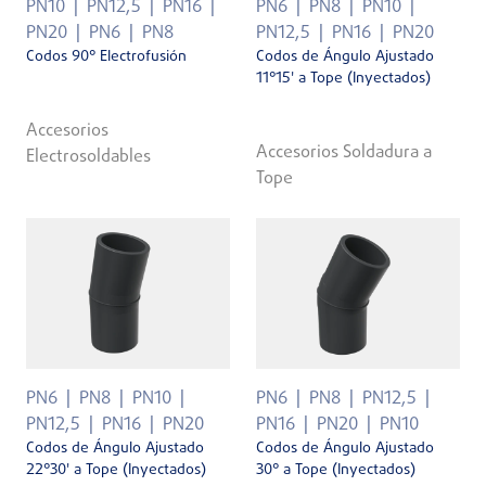
PN10
PN12,5
PN16
PN6
PN8
PN10
PN20
PN6
PN8
PN12,5
PN16
PN20
Codos 90° Electrofusión
Codos de Ángulo Ajustado
11°15' a Tope (Inyectados)
Accesorios
Accesorios Soldadura a
Electrosoldables
Tope
PN6
PN8
PN10
PN6
PN8
PN12,5
PN12,5
PN16
PN20
PN16
PN20
PN10
Codos de Ángulo Ajustado
Codos de Ángulo Ajustado
22°30' a Tope (Inyectados)
30° a Tope (Inyectados)