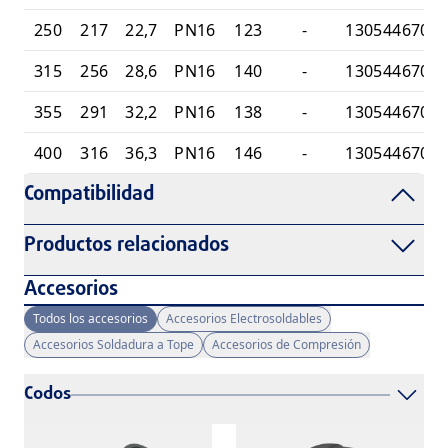
250
217
22,7
PN16
123
-
1305446701
315
256
28,6
PN16
140
-
1305446701
355
291
32,2
PN16
138
-
1305446701
400
316
36,3
PN16
146
-
1305446702
Compatibilidad
Productos relacionados
Accesorios
Todos los accesorios
Accesorios Electrosoldables
Accesorios Soldadura a Tope
Accesorios de Compresión
Codos