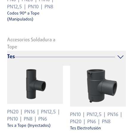
PN6
PN20
PN16
PN12,5
PN10
PN8
Codos 90° a Tope
(Manipulados)
Accesorios Soldadura a
Tope
Tes
PN20
PN16
PN12,5
PN10
PN12,5
PN16
PN10
PN8
PN6
PN20
PN6
PN8
Tes a Tope (Inyectados)
Tes Electrofusión